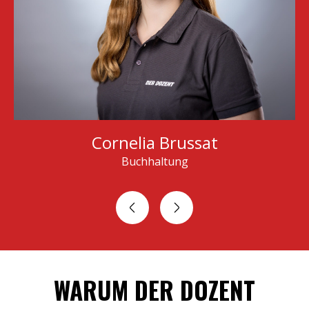
Cornelia Brussat
Buchhaltung
Erste-Hil
WARUM DER DOZENT