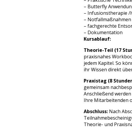
– Praktische Technik
– Butterfly Anwendu
– Infusionstherapie /
– Notfallmaßnahmen
– fachgerechte Entso
– Dokumentation
Kursablauf:
Theorie-Teil (17 Stu
praxisnahes Workbook
jedem Kapitel. So kön
ihr Wissen direkt übe
Praxistag (8 Stunde
gemeinsam nachbespro
Anschließend werden a
Ihre Mitarbeitenden o
Abschluss:
Nach Absch
Teilnahmebescheinigu
Theorie- und Praxisn