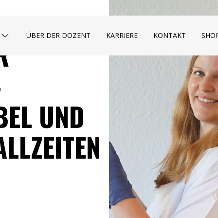
ÜBER DER DOZENT
KARRIERE
KONTAKT
SHO
R
–
BEL UND
LLZEITEN