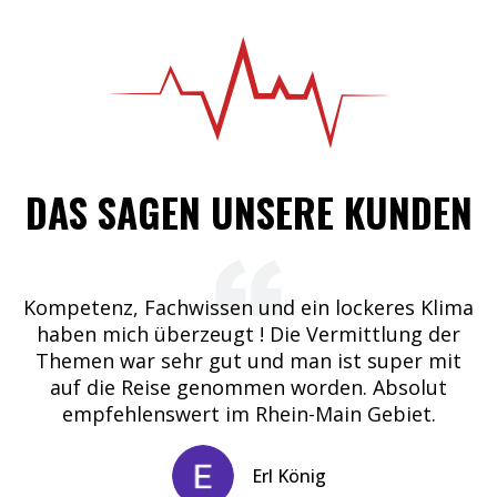
DAS SAGEN UNSERE KUNDEN
a,
Kompetenz, Fachwissen und ein lockeres Klima
D
haben mich überzeugt ! Die Vermittlung der
k
n
Themen war sehr gut und man ist super mit
auf die Reise genommen worden. Absolut
in,
empfehlenswert im Rhein-Main Gebiet.
n
t
Erl König