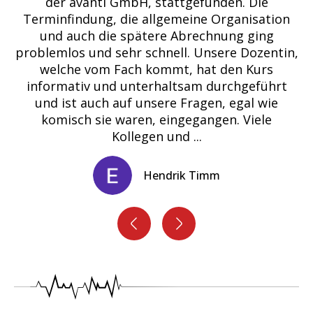
tgefunden. Die
haben mich überzeugt ! Die Ve
meine Organisation
Themen war sehr gut und man 
Abrechnung ging
auf die Reise genommen wor
l. Unsere Dozentin,
empfehlenswert im Rhein-M
, hat den Kurs
tsam durchgeführt
Erl König
 Fragen, egal wie
gegangen. Viele
nd
...
ik Timm