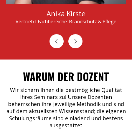
Anika Kirste
J
hbereiche: Brandschutz & Pflege
Personalverwaltung 
N
WARUM DER DOZENT
Wir sichern Ihnen die bestmögliche Qualität
Ihres Seminars zu! Unsere Dozenten
beherrschen ihre jeweilige Methodik und sind
auf dem aktuellsten Wissensstand; die eigenen
Schulungsräume sind einladend und bestens
ausgestattet