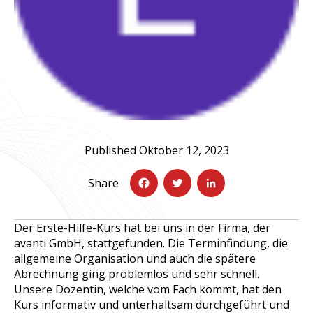
F
L
a
T
i
c
w
n
Published Oktober 12, 2023
e
it
k
Share
b
t
e
o
e
d
Der Erste-Hilfe-Kurs hat bei uns in der Firma, der
o
r
I
avanti GmbH, stattgefunden.
Die Terminfindung, die
allgemeine Organisation und auch die spätere
k
n
Abrechnung ging problemlos und sehr schnell.
Unsere Dozentin, welche vom Fach kommt, hat den
Kurs informativ und unterhaltsam durchgeführt und