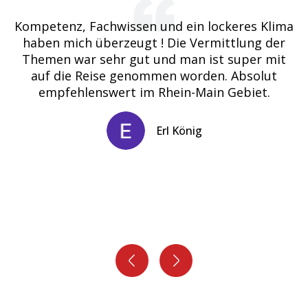
a,
Kompetenz, Fachwissen und ein lockeres Klima
D
haben mich überzeugt ! Die Vermittlung der
k
n
Themen war sehr gut und man ist super mit
auf die Reise genommen worden. Absolut
in,
empfehlenswert im Rhein-Main Gebiet.
n
t
Erl König