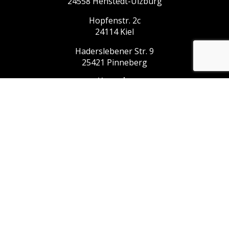
24558 Henstedt-Ulzburg
Hopfenstr. 2c
24114 Kiel
Haderslebener Str. 9
25421 Pinneberg
Kontakt
Email: info@derdozent.de
Telefon: 04193 / 5085088
Telefax: 04193 / 5085089
© Copyright 2026
Impressum
AGBs und Datenschutz