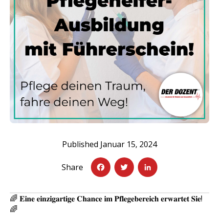
F
L
a
T
i
c
w
n
Published Januar 15, 2024
e
it
k
Share
b
t
e
o
e
d
🌈 𝐄𝐢𝐧𝐞 𝐞𝐢𝐧𝐳𝐢𝐠𝐚𝐫𝐭𝐢𝐠𝐞 𝐂𝐡𝐚𝐧𝐜𝐞 𝐢𝐦 𝐏𝐟𝐥𝐞𝐠𝐞𝐛𝐞𝐫𝐞𝐢𝐜𝐡 𝐞𝐫𝐰𝐚𝐫𝐭𝐞𝐭 𝐒𝐢𝐞!
o
r
I
🌈