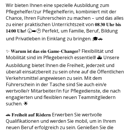
k
n
Wir bieten Ihnen eine spezielle Ausbildung zum
Pflegehelfer/zur Pflegehelferin, kombiniert mit der
Chance, Ihren Führerschein zu machen – und das alles
zu einer praktischen Unterrichtszeit von 𝟎𝟖:𝟑𝟎 𝐔𝐡𝐫 𝐛𝐢𝐬
𝟏𝟒:𝟎𝟎 𝐔𝐡𝐫! 🕣➡️🕑 Perfekt, um Familie, Beruf, Bildung
und Privatleben in Einklang zu bringen. 🎓🚗
✨ 𝐖𝐚𝐫𝐮𝐦 𝐢𝐬𝐭 𝐝𝐚𝐬 𝐞𝐢𝐧 𝐆𝐚𝐦𝐞-𝐂𝐡𝐚𝐧𝐠𝐞𝐫? Flexibilität und
Mobilität sind im Pflegebereich essentiell! 🚑 Unsere
Ausbildung bietet Ihnen die Freiheit, jederzeit und
überall einsatzbereit zu sein ohne auf die Öffentlichen
Verkehrsmittel angewiesen zu sein. Mit dem
Führerschein in der Tasche sind Sie auch ein/e
wertvolle/r Mitarbeiter/in für Pflegedienste, die nach
engagierten und flexiblen neuen Teammitgliedern
suchen. 🌟
🚗 𝐅𝐫𝐞𝐢𝐡𝐞𝐢𝐭 𝐚𝐮𝐟 𝐑ä𝐝𝐞𝐫𝐧 Erwerben Sie wertvolle
Qualifikationen und werden Sie mobil, um in Ihrem
neuen Beruf erfolgreich zu sein. Genießen Sie die