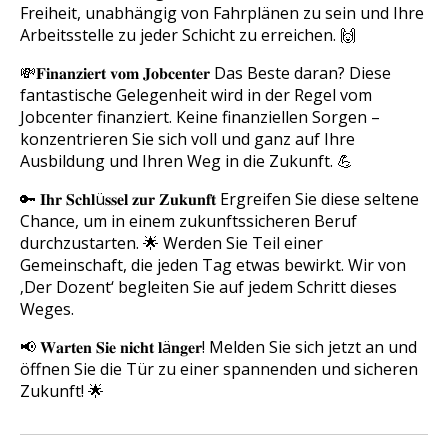
Freiheit, unabhängig von Fahrplänen zu sein und Ihre
Arbeitsstelle zu jeder Schicht zu erreichen. 🙌
💸𝐅𝐢𝐧𝐚𝐧𝐳𝐢𝐞𝐫𝐭 𝐯𝐨𝐦 𝐉𝐨𝐛𝐜𝐞𝐧𝐭𝐞𝐫 Das Beste daran? Diese
fantastische Gelegenheit wird in der Regel vom
Jobcenter finanziert. Keine finanziellen Sorgen –
konzentrieren Sie sich voll und ganz auf Ihre
Ausbildung und Ihren Weg in die Zukunft. 💪
🔑 𝐈𝐡𝐫 𝐒𝐜𝐡𝐥ü𝐬𝐬𝐞𝐥 𝐳𝐮𝐫 𝐙𝐮𝐤𝐮𝐧𝐟𝐭 Ergreifen Sie diese seltene
Chance, um in einem zukunftssicheren Beruf
durchzustarten. 🌟 Werden Sie Teil einer
Gemeinschaft, die jeden Tag etwas bewirkt. Wir von
‚Der Dozent‘ begleiten Sie auf jedem Schritt dieses
Weges.
📢 𝐖𝐚𝐫𝐭𝐞𝐧 𝐒𝐢𝐞 𝐧𝐢𝐜𝐡𝐭 𝐥ä𝐧𝐠𝐞𝐫! Melden Sie sich jetzt an und
öffnen Sie die Tür zu einer spannenden und sicheren
Zukunft! 🌟