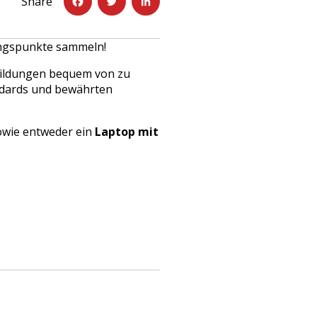
Share
b
t
e
o
e
d
dungspunkte sammeln!
o
r
I
tbildungen bequem von zu
k
n
andards und bewährten
wie entweder ein
Laptop mit