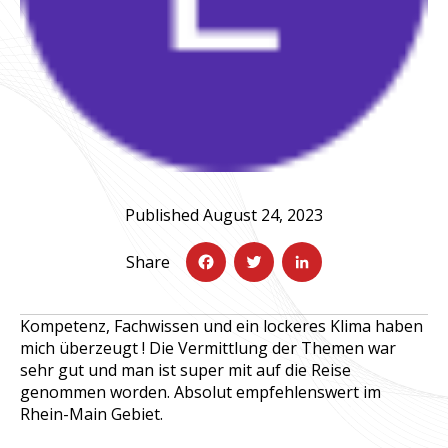
F
L
a
T
i
c
w
n
Published August 24, 2023
e
it
k
Share
b
t
e
o
e
d
Kompetenz, Fachwissen und ein lockeres Klima haben
o
r
I
mich überzeugt ! Die Vermittlung der Themen war
sehr gut und man ist super mit auf die Reise
k
n
genommen worden. Absolut empfehlenswert im
Rhein-Main Gebiet.